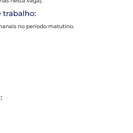
mas nesta vaga).
 trabalho:
manais no período matutino.
: