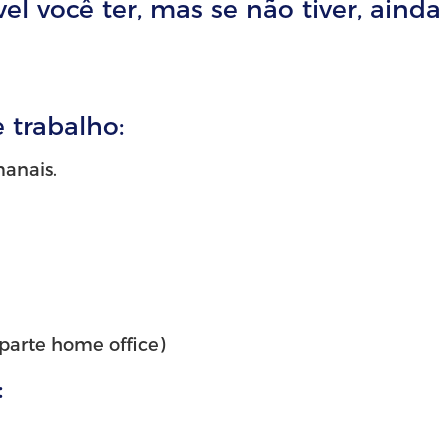
vel você ter, mas se não tiver, ainda
 trabalho:
manais.
parte home office)
: